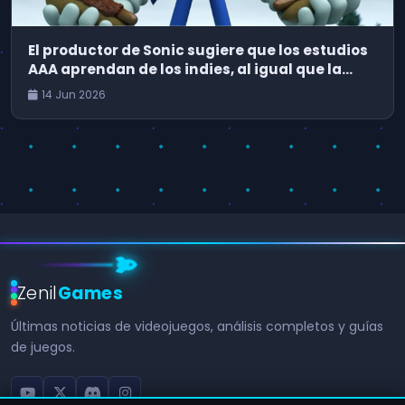
El productor de Sonic sugiere que los estudios
AAA aprendan de los indies, al igual que la
industria del cine debería tomar notas de
14 Jun 2026
Backrooms y Obsession
Zenil
Games
Últimas noticias de videojuegos, análisis completos y guías
de juegos.