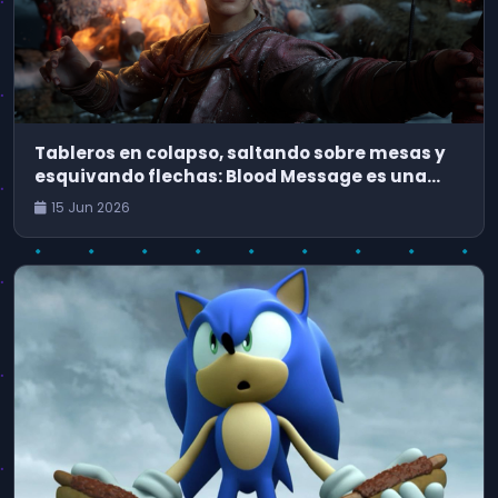
Tableros en colapso, saltando sobre mesas y
esquivando flechas: Blood Message es una
aventura cinematográfica que podría haber
15 Jun 2026
sido desarrollada por Naughty Dog