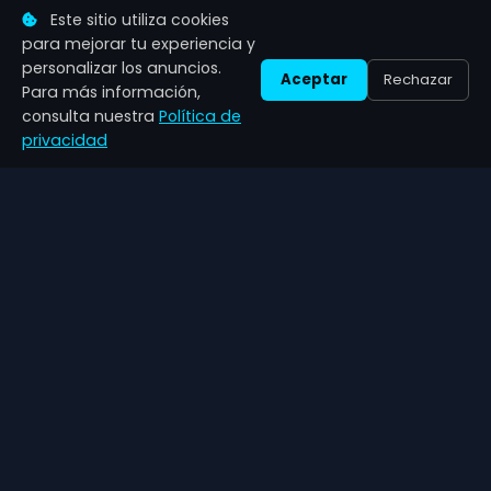
Este sitio utiliza cookies
NAVEGACIÓN
CATEGORÍAS
para mejorar tu experiencia y
personalizar los anuncios.
Aceptar
Rechazar
Inicio
Acción
Para más información,
consulta nuestra
Política de
Noticias
RPG
privacidad
Sobre nosotros
Estrategia
Contacto
Deportes
Indie
CONTACTO
info@zenilgames.com
LEGAL
Política de privacidad
Aviso de privacidad