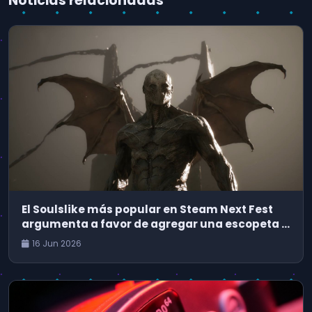
Noticias relacionadas
El Soulslike más popular en Steam Next Fest
argumenta a favor de agregar una escopeta a
Dark Souls
16 Jun 2026