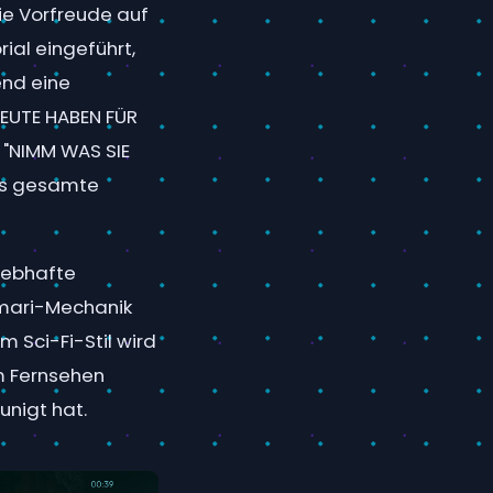
die Vorfreude auf
ial eingeführt,
end eine
LEUTE HABEN FÜR
 "NIMM WAS SIE
das gesamte
 lebhafte
amari-Mechanik
m Sci-Fi-Stil wird
m Fernsehen
unigt hat.