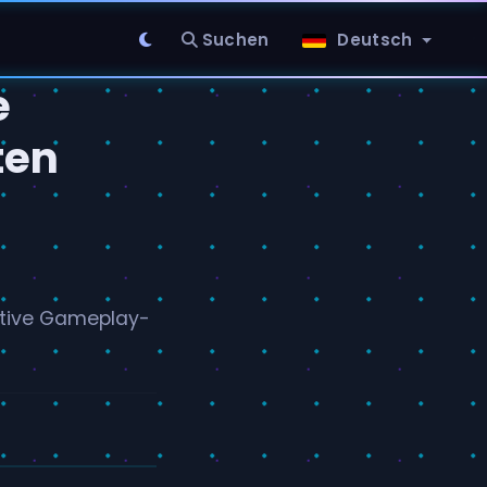
Suchen
Deutsch
e
ten
ative Gameplay-