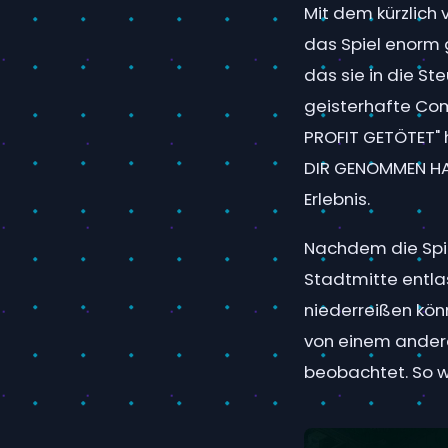
Mit dem kürzlich 
das Spiel enorm g
das sie in die St
geisterhafte Com
PROFIT GETÖTET" 
DIR GENOMMEN HAB
Erlebnis.
Nachdem die Spie
Stadtmitte entl
niederreißen könn
von einem ander
beobachtet. So wi