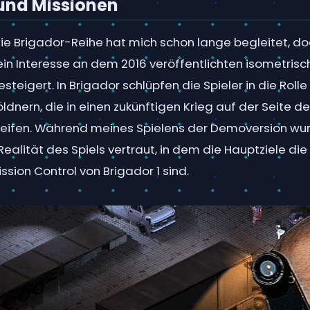
nd Missionen
die Brigador-Reihe hat mich schon lange begleitet, do
n Interesse an dem 2016 veröffentlichten isometris
teigert. In Brigador schlüpfen die Spieler in die Rolle
dnern, die in einen zukünftigen Krieg auf der Seite de
eifen. Während meines Spielens der Demoversion wurd
Realität des Spiels vertraut, in dem die Hauptziele die
ission Control von Brigador 1 sind.