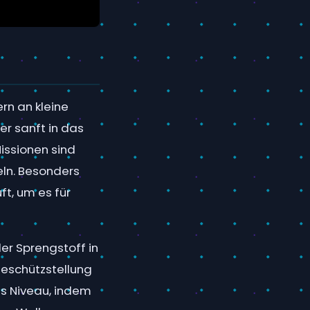
rn an kleine
er sanft in das
issionen sind
eln. Besonders
ft, um es für
ler Sprengstoff in
 Geschützstellung
es Niveau, indem