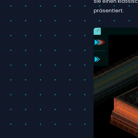
sie einen klassi
präsentiert.