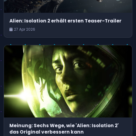
Alien: Isolation 2 erhält ersten Teaser-Trailer
27 Apr 2026
Meinung: Sechs Wege, wie 'Alien: Isolation 2'
das Original verbessern kann