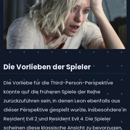
Die Vorlieben der Spieler
Die Vorliebe für die Third-Person-Perspektive
könnte auf die früheren Spiele der Reihe
zurückzuführen sein, in denen Leon ebenfalls aus
dieser Perspektive gespielt wurde, insbesondere in
Resident Evil 2 und Resident Evil 4. Die Spieler
scheinen diese klassische Ansicht zu bevorzugen,