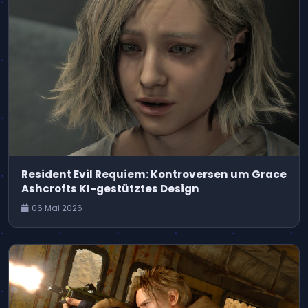
Resident Evil Requiem: Kontroversen um Grace
Ashcrofts KI-gestütztes Design
06 Mai 2026