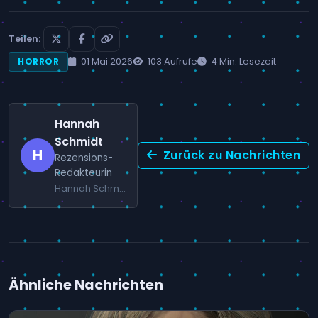
Teilen:
01 Mai 2026
103 Aufrufe
4 Min. Lesezeit
HORROR
Hannah
Schmidt
H
Zurück zu Nachrichten
Rezensions-
Redakteurin
Hannah Schmidt ist eine erfahrene Redakteurin mit Fokus auf Strategiespiele und Simulationen.
Ähnliche Nachrichten