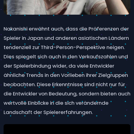
Nakanishi erwähnt auch, dass die Präferenzen der
Spieler in Japan und anderen asiatischen Ländern
tendenziell zur Third-Person-Perspektive neigen.
Dies spiegelt sich auch in den Verkaufszahlen und
der Spielerbindung wider, da viele Entwickler
ähnliche Trends in den Vorlieben ihrer Zielgruppen
beobachten. Diese Erkenntnisse sind nicht nur für
die Entwickler von Bedeutung, sondern bieten auch
wertvolle Einblicke in die sich verändernde
Landschaft der Spielererfahrungen.