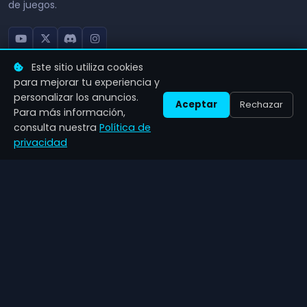
de juegos.
Este sitio utiliza cookies
NAVEGACIÓN
CATEGORÍAS
para mejorar tu experiencia y
personalizar los anuncios.
Aceptar
Rechazar
Inicio
Acción
Para más información,
consulta nuestra
Política de
Noticias
RPG
privacidad
Sobre nosotros
Estrategia
Contacto
Deportes
Indie
CONTACTO
info@zenilgames.com
LEGAL