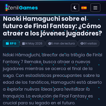
Zenil
Games
Naoki Hamaguchi sobre el
futuro de Final Fantasy: ¿Cómo
atraer a los jóvenes jugadores?
RPG
14 May 2026
5 min de lectura
91 visitas
Naoki Hamaguchi, director de la trilogía de Final
Fantasy 7 Remake, busca atraer a nuevos
jugadores mientras se acerca el final de la
saga. Con estadísticas preocupantes sobre la
edad de los fanáticos, Hamaguchi está abierto
a explorar nuevas ideas para revitalizar la
franquicia. La evolución de Final Fantasy es
crucial para su legado en el futuro.