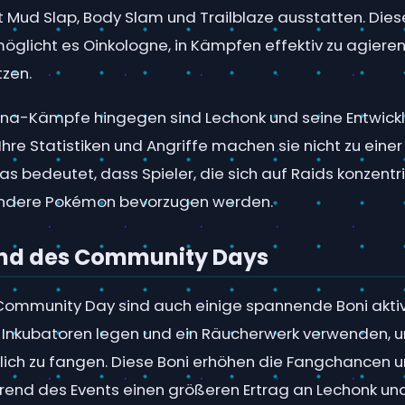
it Mud Slap, Body Slam und Trailblaze ausstatten. Die
möglicht es Oinkologne, in Kämpfen effektiv zu agier
tzen.
ena-Kämpfe hingegen sind Lechonk und seine Entwick
 Ihre Statistiken und Angriffe machen sie nicht zu eine
was bedeutet, dass Spieler, die sich auf Raids konzentr
andere Pokémon bevorzugen werden.
nd des Community Days
Community Day sind auch einige spannende Boni aktivi
 in Inkubatoren legen und ein Räucherwerk verwenden, u
ich zu fangen. Diese Boni erhöhen die Fangchancen u
rend des Events einen größeren Ertrag an Lechonk un