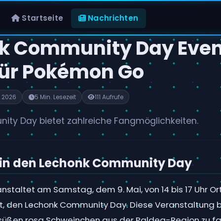
Startseite
Nachrichten
k Community Day Even
für Pokémon Go
 2026
5 Min. Lesezeit
111 Aufrufe
ty Day bietet zahlreiche Fangmöglichkeiten.
 in den Lechonk Community Day
staltet am Samstag, dem 9. Mai, von 14 bis 17 Uhr Ort
, den Lechonk Community Day. Diese Veranstaltung bi
 süßen rosa Schweinchen aus der Paldea-Region zu fa