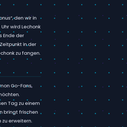
nus“, den wir in
Uhr wird Lechonk
s Ende der
eitpunkt in der
echonk zu fangen.
émon Go-Fans,
möchten.
esen Tag zu einem
 bringt frischen
 zu erweitern.