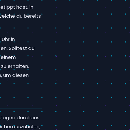
etippt hast, in
 welche du bereits
 Uhr in
en. Solltest du
i einem
u erhalten.
n, um diesen
kologne durchaus
hr herauszuholen,