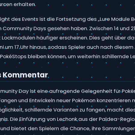
urcen erhalten.
light des Events ist die Fortsetzung des „Lure Module Bo
 Community Days gesehen haben. Zwischen 14 und 21 
 Lockmodulen häufiger erscheinen. Dies geht über da
i um 17 Uhr hinaus, sodass Spieler auch nach diesem Z
 PokéStops bleiben können, um weiterhin schillernde L
s Kommentar
munity Day ist eine aufregende Gelegenheit für Pok
 Fangen und Entwickeln neuer Pokémon konzentrieren 
glichkeit, schillernde Varianten zu fangen, macht di
nis. Die Einführung von Lechonk aus der Paldea-Region
l und bietet den Spielern die Chance, ihre Sammlungen