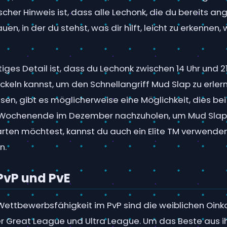
scher Hinweis ist, dass alle Lechonk, die du bereits ang
en, in der du stehst, was dir hilft, leicht zu erkennen,
tiges Detail ist, dass du Lechonk zwischen 14 Uhr und 21
keln kannst, um den Schnellangriff Mud Slap zu erlern
sen, gibt es möglicherweise eine Möglichkeit, dies be
ochenende im Dezember nachzuholen, um Mud Slap z
rten möchtest, kannst du auch ein Elite TM verwende
n.
PvP und PvE
 Wettbewerbsfähigkeit im PvP sind die weiblichen Oin
er Great League und Ultra League. Um das Beste aus i