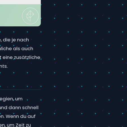
, die je nach
liche als auch
 eine zusätzliche
nts.
tegien, um
 und dann schnell
en. Wenn du auf
en, um Zeit zu