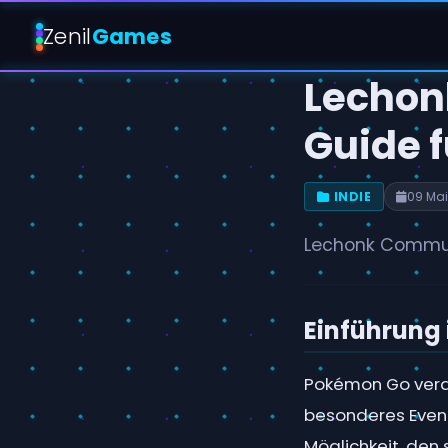
Zenil
Games
Lechon
Guide 
INDIE
09 Mai
Lechonk Communi
Einführung
Pokémon Go veran
besonderes Event
Möglichkeit, den