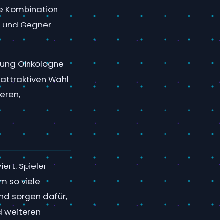
se Kombination
en und Gegner
lung Oinkologne
r attraktiven Wahl
ieren,
ert. Spieler
m so viele
nd sorgen dafür,
d weiteren