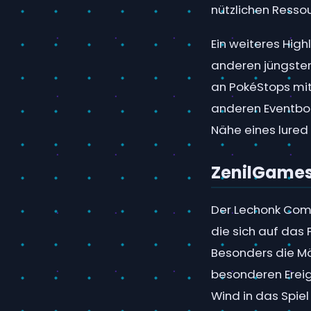
nützlichen Resso
Ein weiteres High
anderen jüngsten
an PokéStops mit
anderen Eventbon
Nähe eines lured
ZenilGame
Der Lechonk Com
die sich auf das
Besonders die Mö
besonderen Ereig
Wind in das Spie