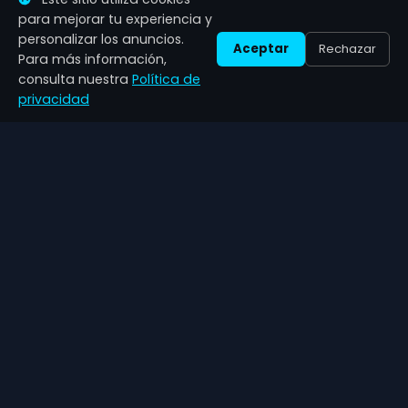
¿Dónde Está el Nuevo BioShock? La Frustración
para mejorar tu experiencia y
de los Jugadores y Take-Two
personalizar los anuncios.
Aceptar
Rechazar
07 May 2026
Para más información,
consulta nuestra
Política de
privacidad
Zenil
Games
Últimas noticias de videojuegos, análisis completos y guías
de juegos.
NAVEGACIÓN
CATEGORÍAS