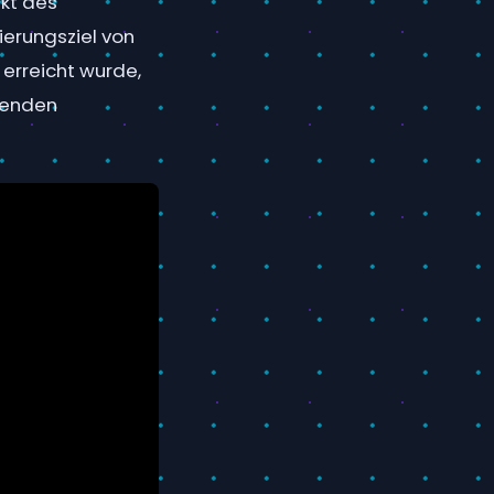
nkt des
ierungsziel von
 erreicht wurde,
genden