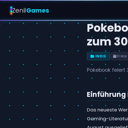
Zenil
Games
Pokebo
zum 30
INDIE
01 Mai
Pokebook feiert
Einführung
Das neueste Werk
Gaming-Literatur 
August ausgelief