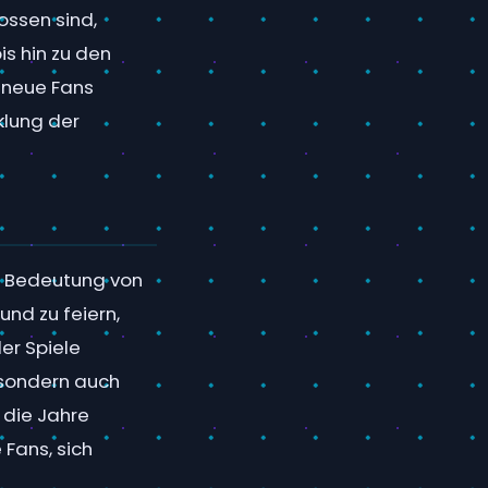
ossen sind,
is hin zu den
 neue Fans
klung der
le Bedeutung von
und zu feiern,
er Spiele
 sondern auch
 die Jahre
 Fans, sich