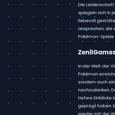
Die Leidenschaft
spiegeln sich in 
liebevoll gestal
ansprechen, die e
Pokémon-Spiele 
ZenilGame
In der Welt der V
Pokémon erreichen
sondern auch eine
nachzudenken. Da
tiefere Einblicke
geprägt haben. Es
wieder mit der W