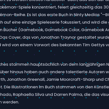
kémon-Spiele konzentriert, feiert gleichzeitig das 3
émon-Reihe. Es ist das erste Buch in Ninty Medias "—
ch auf eine einzige Spieleserie fokussiert, und wird di
gen Bücher (Gamebook, Gamebook Color, Gamebook 
Das Cover, das von Jonathan Traynor gestaltet wurde
wird von einem Vorwort des bekannten Tim Gettys v
uches stammen hauptsächlich von dem langjährigen N
über hinaus haben auch andere talentierte Autoren wi
rth, Jonathon Greenall, Jamie Moorcraft-Sharp und 
et. Die Illustrationen im Buch stammen von den Künstl
hado, Raphaella Silva und Darren Palma, die das visue
n werden.