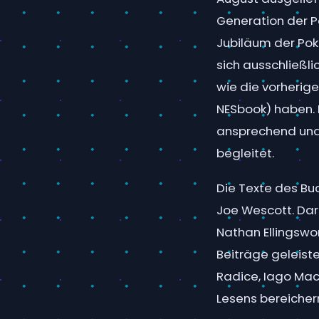
Generation der Po
Jubiläum der Pok
sich ausschließli
wie die vorheri
NESbook) haben. 
ansprechend und 
begleitet.
Die Texte des B
Joe Wescott. Dar
Nathan Ellingswo
Beiträge geleist
Radice, Iago Mac
Lesens bereicher