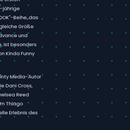
0-jährige
BOOK"-Reihe, das
e gleiche Größe
Advance und
, ist besonders
on Kinda Funny
inty Media-Autor
e Dani Cross,
Chelsea Reed
ern Thiago
lle Erlebnis des