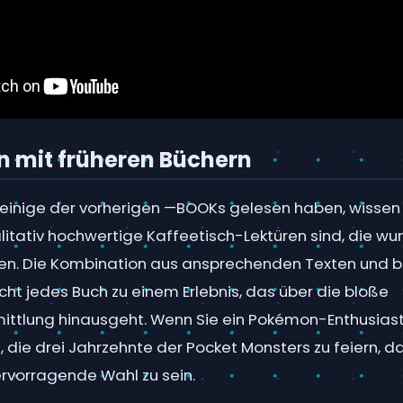
n mit früheren Büchern
 einige der vorherigen —BOOKs gelesen haben, wissen 
litativ hochwertige Kaffeetisch-Lektüren sind, die w
den. Die Kombination aus ansprechenden Texten und 
cht jedes Buch zu einem Erlebnis, das über die bloße
ittlung hinausgeht. Wenn Sie ein Pokémon-Enthusiast 
, die drei Jahrzehnte der Pocket Monsters zu feiern, d
rvorragende Wahl zu sein.