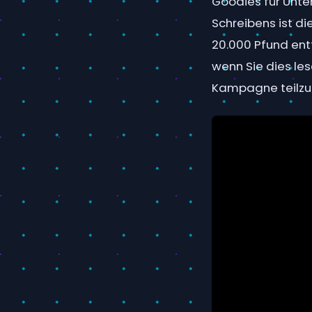
Goodies für Unte
Schreibens ist d
20.000 Pfund entf
wenn Sie dies le
Kampagne teilz