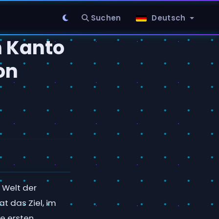
Suchen
Deutsch
h Kanto
on
 Welt der
t das Ziel, im
ie ersten