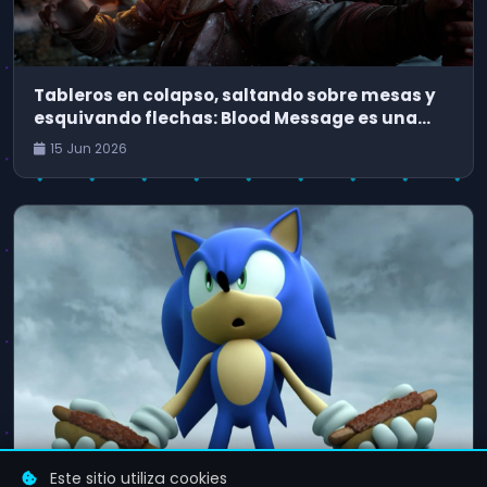
Tableros en colapso, saltando sobre mesas y
esquivando flechas: Blood Message es una
aventura cinematográfica que podría haber
15 Jun 2026
sido desarrollada por Naughty Dog
Este sitio utiliza cookies