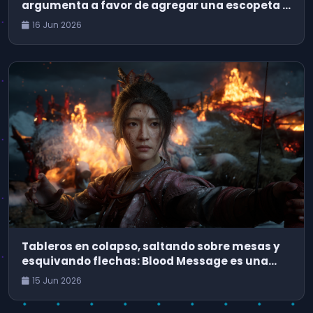
argumenta a favor de agregar una escopeta a
Dark Souls
16 Jun 2026
Tableros en colapso, saltando sobre mesas y
esquivando flechas: Blood Message es una
aventura cinematográfica que podría haber
15 Jun 2026
sido desarrollada por Naughty Dog