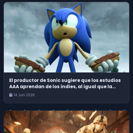
El productor de Sonic sugiere que los estudios
AAA aprendan de los indies, al igual que la
industria del cine debería tomar notas de
14 Jun 2026
Backrooms y Obsession