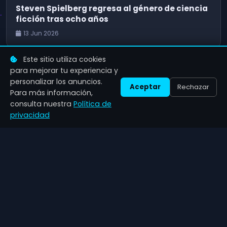
Steven Spielberg regresa al género de ciencia
ficción tras ocho años
13 Jun 2026
Este sitio utiliza cookies
para mejorar tu experiencia y
personalizar los anuncios.
Aceptar
Rechazar
Para más información,
consulta nuestra
Política de
privacidad
Zenil
Games
Últimas noticias de videojuegos, análisis completos y guías
de juegos.
NAVEGACIÓN
CATEGORÍAS