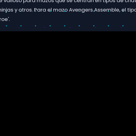
valioso para mazos que se centran en tipos de cri
injas y otros. Para el mazo Avengers Assemble, el tip
oe'.