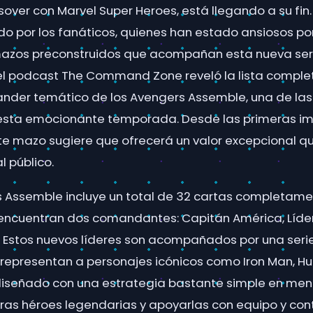
over con Marvel Super Heroes, está llegando a su fin.
o por los fanáticos, quienes han estado ansiosos por
mazos preconstruidos que acompañan esta nueva ser
l podcast The Command Zone reveló la lista complet
er temático de los Avengers Assemble, una de las
esta emocionante temporada. Desde las primeras imp
te mazo sugiere que ofrecerá un valor excepcional que
l público.
 Assemble incluye un total de 32 cartas completame
 encuentran dos comandantes: Capitán América, Líder 
y. Estos nuevos líderes son acompañados por una seri
representan a personajes icónicos como Iron Man, Hul
iseñado con una estrategia bastante simple en mente
turas héroes legendarias y apoyarlas con equipo y con