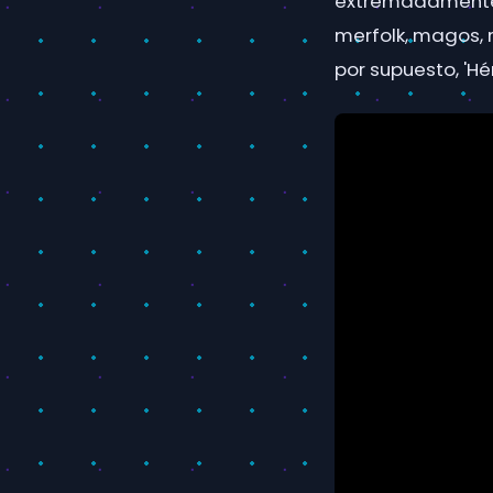
extremadamente 
merfolk, magos, n
por supuesto, 'Hér