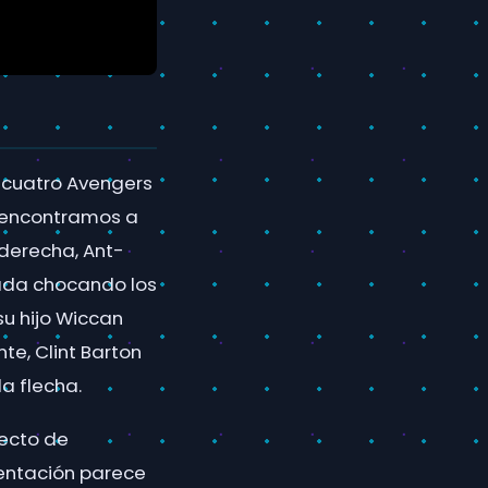
a cuatro Avengers
, encontramos a
derecha, Ant-
ada chocando los
 su hijo Wiccan
te, Clint Barton
a flecha.
pecto de
sentación parece