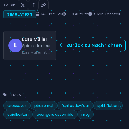
Teilen:
14 Jun 2026
109 Aufrufe
5 Min. Lesezeit
SIMULATION
Lars Müller
L
Zurück zu Nachrichten
Spielredakteur
Lars Müller ist ein deutscher Spielejournalist, der sich auf den europäischen Spielemarkt und PC-Spiele spezialisiert hat.
TAGS
crossover
phase null
fantastic-four
split fiction
spielkarten
avengers assemble
mtg