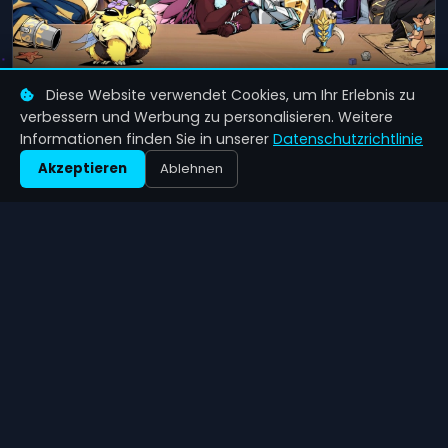
Die Herausforderungen der Veröffentlichung
Diese Website verwendet Cookies, um Ihr Erlebnis zu
von Tavern Talk Stories: Dreamwalker
verbessern und Werbung zu personalisieren. Weitere
Informationen finden Sie in unserer
Datenschutzrichtlinie
12 Jun 2026
Akzeptieren
Ablehnen
Zenil
Games
Aktuelle Gaming-Nachrichten, umfassende Bewertungen
und Spieleführer.