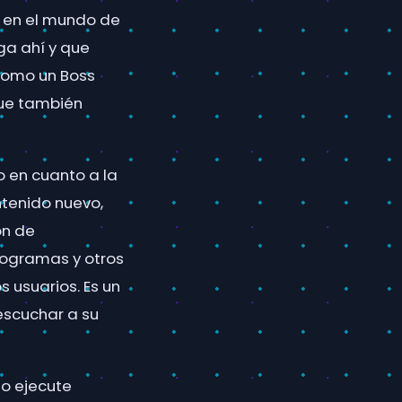
e en el mundo de
ga ahí y que
 como un Boss
que también
 en cuanto a la
ntenido nuevo,
ón de
togramas y otros
 usuarios. Es un
escuchar a su
lo ejecute