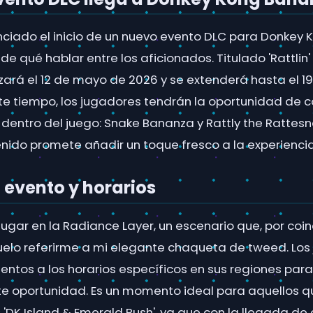
ciado el inicio de un nuevo evento DLC para Donkey
 qué hablar entre los aficionados. Titulado 'Rattlin'
ará el 12 de mayo de 2026 y se extenderá hasta el 
te tiempo, los jugadores tendrán la oportunidad de 
dentro del juego: Snake Bananza y Rattly the Rattesn
nido promete añadir un toque fresco a la experiencia
l evento y horarios
lugar en la Radiance Layer, un escenario que, por coin
elo referirme a mi elegante chaqueta de tweed. Los
entos a los horarios específicos en sus regiones par
e oportunidad. Es un momento ideal para aquellos q
'DK Island & Emerald Rush', ya que con la llegada de 