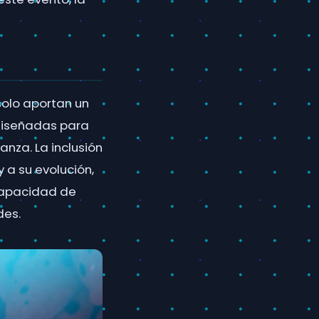
solo aportan un
 diseñadas para
anza. La inclusión
y a su evolución,
 capacidad de
des.