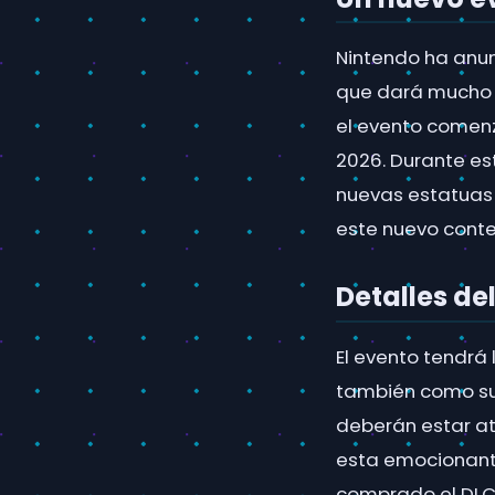
Nintendo ha anun
que dará mucho de
el evento comenz
2026. Durante es
nuevas estatuas 
este nuevo conte
Detalles de
El evento tendrá 
también como su
deberán estar at
esta emocionant
comprado el DLC 