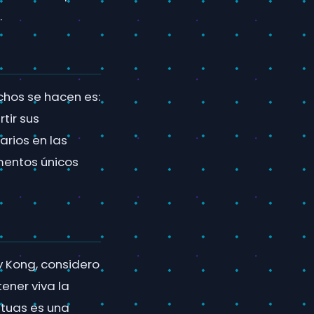
.
chos se hacen es:
tir sus
arios en las
mentos únicos
 Kong, considero
ener viva la
atuas es una