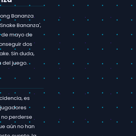
 Kong Bananza
 Snake Bananza',
19 de mayo de
conseguir dos
ake. Sin duda,
 del juego.
cidencia, es
 jugadores
a no perderse
ue aún no han
este evento, la