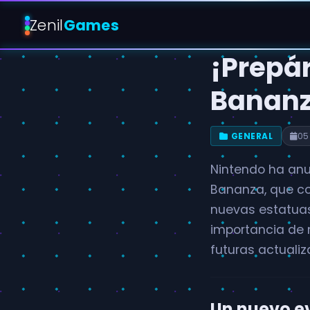
Zenil
Games
¡Prepár
Bananz
GENERAL
05
Nintendo ha anu
Bananza, que co
nuevas estatuas
importancia de 
futuras actualiz
Un nuevo e