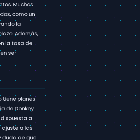
entos. Muchos
odos, como un
cando la
plazo. Además,
n la tasa de
en ser
 tiene planes
cia de Donkey
 dispuesta a
ajuste a las
ay duda de que