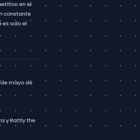
titivo en el
en constante
 es solo el
9 de mayo de
 y Rattly the