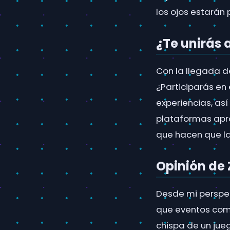
los ojos estarán 
¿Te unirás 
Con la llegada d
¿Participarás en
experiencias, así
plataformas apr
que hacen que la
Opinión de
Desde mi perspec
que eventos como
chispa de un jue