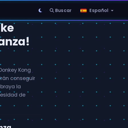
Buscar
Español
ake
anza!
 Donkey Kong
drán conseguir
ubraya la
cesidad de
nza