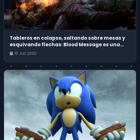
Tableros en colapso, saltando sobre mesas y
esquivando flechas: Blood Message es una
aventura cinematográfica que podría haber
15 Jun 2026
sido desarrollada por Naughty Dog