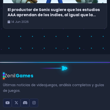
El productor de Sonic sugiere que los estudios
AAA aprendan de los indies, al igual que la
industria del cine debería tomar notas de
14 Jun 2026
Backrooms y Obsession
Zenil
Games
Últimas noticias de videojuegos, análisis completos y guías
de juegos.