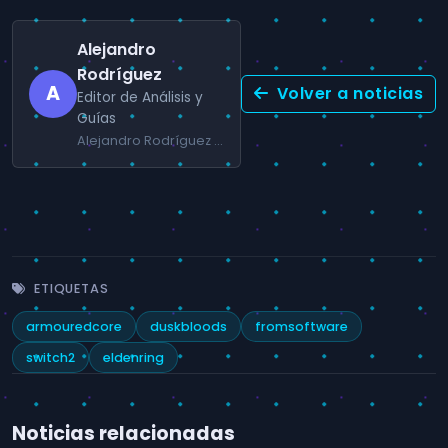
Alejandro
Rodríguez
A
Volver a noticias
Editor de Análisis y
Guías
Alejandro Rodríguez se especializa en RPG, juegos de acción y guías prácticas para jugadores de PC y consola.
ETIQUETAS
armouredcore
duskbloods
fromsoftware
switch2
eldenring
Noticias relacionadas