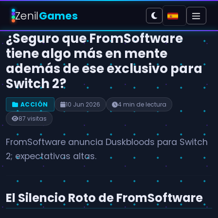
Zenil
Games
¿Seguro que FromSoftware
tiene algo más en mente
además de ese exclusivo para
Switch 2?
ACCIÓN
10 Jun 2026
4 min de lectura
87 visitas
FromSoftware anuncia Duskbloods para Switch
2; expectativas altas.
El Silencio Roto de FromSoftware