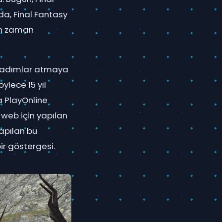
da, Final Fantasy
man zaman
li adımlar atmaya
lece 15 yıl
a PlayOnline
web için yapılan
apılan bu
bir göstergesi.