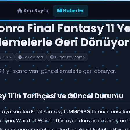
Ana Sayfa
Haberler
Sonra Final Fantasy 11 Y
lemelerle Geri Dönüyor
y 2026
5 dk okuma
101 görüntülenme
 24 yıl sonra yeni güncellemelerle geri dönüyor.
sy 11'in Tarihçesi ve Güncel Durumu
saya sürülen Final Fantasy 11, MMORPG türünün öncüleri
u oyun, World of Warcraft'ın oyun dünyasını dönüştür
 oyunların ilk örneklerinden biri olarak kabul ediliyordu