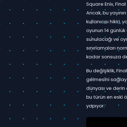
Square Enix, Final 
Ancak, bu yayını
kullanıcısı hikiri, 
oyunun 14 günlük
sunulacağı ve oyu
sınırlamaları no
kadar sonsuza dek
Bu değişiklik, Fi
gelmesini sağlaya
dünyası ve derin 
bu türün en eski ö
yapıyor.