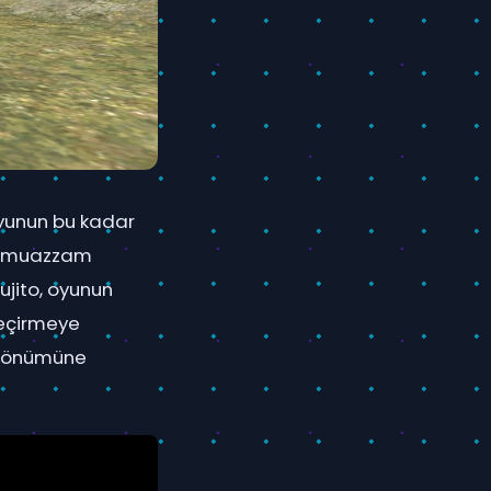
Oyunun bu kadar
ği muazzam
ujito, oyunun
geçirmeye
ıl dönümüne