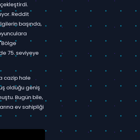
rçekleştirdi.
yor. Reddit
bilgilerin başında,
 oyunculara
 "Bölge
de 75. seviyeye
ha cazip hale
muş olduğu geniş
uştu. Bugün bile,
arına ev sahipliği