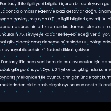
Fantasy 11 ile ilgili yeni bilgileri içeren bir canlı yayın ge
n Japonca olması nedeniyle bazı detaylar doğrulanamı
yayında paylaşılmış olan FF11 ile ilgili bilgileri çevirdi. Bu 
 deneme süresinin artık zaman kısıtlaması olmaksızın
ncuların 75. seviyeye kadar ilerleyebileceği yer alıyor.
rmal gibi olacak ama deneme süresinde OG bölgelerin
 oynayabileceksiniz" ifadesi dikkat çekiyor.
nal Fantasy 11’in hem yeni hem de eski oyuncular için da
cak gibi görünüyor. Oyun, 24 yıl önce çıktığında sun
oynanış mekanikleri ile oyuncuların gönlünde taht kurm
rneklerinden biri olarak, birçok oyuncunun nostaljik anıl