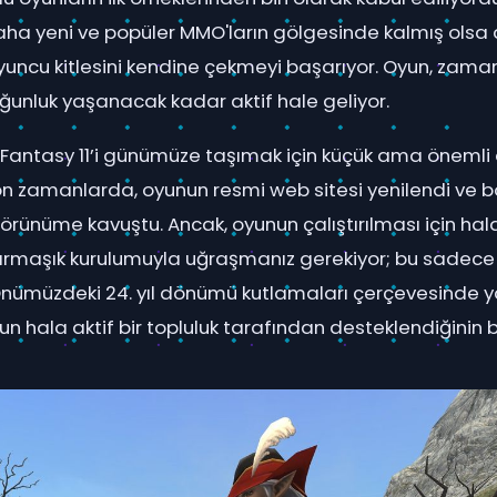
aha yeni ve popüler MMO'ların gölgesinde kalmış olsa 
ir oyuncu kitlesini kendine çekmeyi başarıyor. Oyun, za
ğunluk yaşanacak kadar aktif hale geliyor.
al Fantasy 11’i günümüze taşımak için küçük ama önem
 zamanlarda, oyunun resmi web sitesi yenilendi ve böy
görünüme kavuştu. Ancak, oyunun çalıştırılması için hal
rmaşık kurulumuyla uğraşmanız gerekiyor; bu sadece 
Önümüzdeki 24. yıl dönümü kutlamaları çerçevesinde y
nun hala aktif bir topluluk tarafından desteklendiğinin 