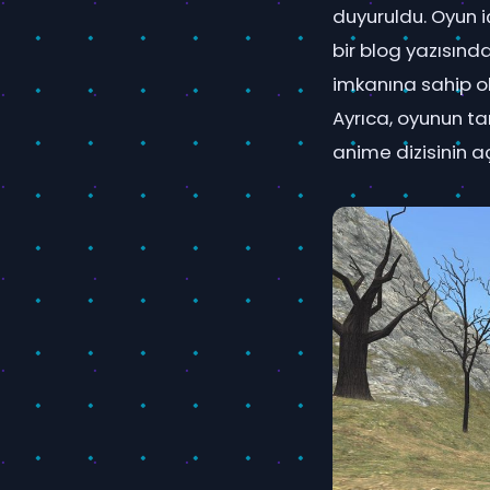
duyuruldu. Oyun i
bir blog yazısınd
imkanına sahip ola
Ayrıca, oyunun tan
anime dizisinin açı