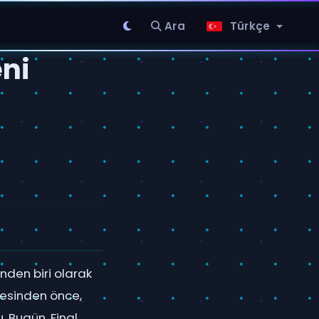
Ara
Türkçe
eni
nden biri olarak
mesinden önce,
. Bugün, Final