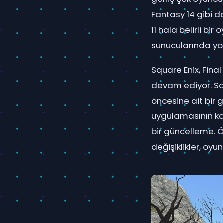
Fantasy 14 gibi d
11 hala belirli b
sunucularında yo
Square Enix, Fin
devam ediyor. Son
öncesine ait bir 
uygulamasının ka
bir güncelleme. 
değişiklikler, oyu