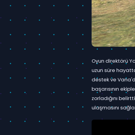
Oyun direktörü Yo
uzun süre hayatt
destek ve Vana'di
başarısının ekipl
zorladığını belirt
ulaşmasını sağla