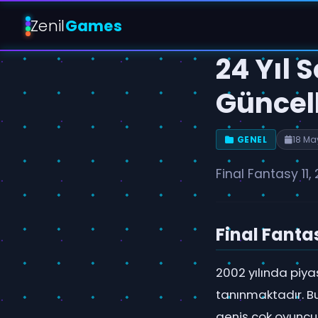
Zenil
Games
24 Yıl 
Güncel
GENEL
18 Ma
Final Fantasy 11,
Final Fanta
2002 yılında piya
tanınmaktadır. B
geniş çok oyunculu