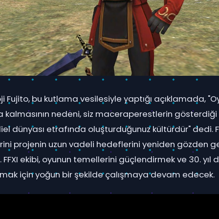
ji Fujito, bu kutlama vesilesiyle yaptığı açıklamada, "
a kalmasının nedeni, siz maceraperestlerin gösterdi
el dünyası etrafında oluşturduğunuz kültürdür" dedi. F
erini projenin uzun vadeli hedeflerini yeniden gözden 
ti. FFXI ekibi, oyunun temellerini güçlendirmek ve 30. y
mak için yoğun bir şekilde çalışmaya devam edecek.