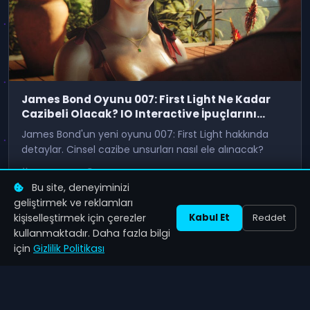
James Bond Oyunu 007: First Light Ne Kadar
Cazibeli Olacak? IO Interactive İpuçlarını
Paylaşıyor
James Bond'un yeni oyunu 007: First Light hakkında
detaylar. Cinsel cazibe unsurları nasıl ele alınacak?
24 May 2026
103
Bu site, deneyiminizi
geliştirmek ve reklamları
kişiselleştirmek için çerezler
Kabul Et
Reddet
kullanmaktadır. Daha fazla bilgi
1
2
3
için
Gizlilik Politikası