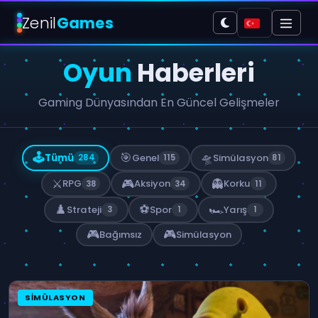
Zenil
Games
Oyun
Haberleri
Gaming Dünyasından En Güncel Gelişmeler
🕹️
🎯
🛸
Tümü
Genel
Simülasyon
284
115
81
⚔️
🎮
👻
RPG
Aksiyon
Korku
38
34
11
♟️
⚽
🏎️
Strateji
Spor
Yarış
3
1
1
🎮
🎮
Bağımsız
Simülasyon
SIMÜLASYON