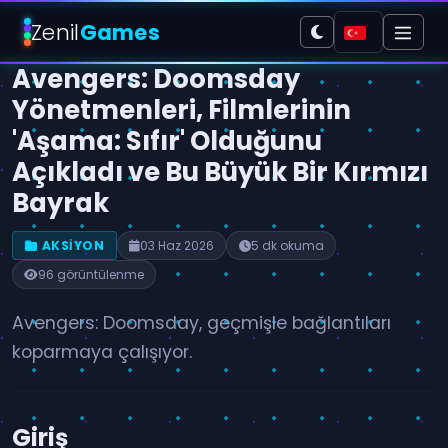
Zenil
Games
Avengers: Doomsday
Yönetmenleri, Filmlerinin
'Aşama: Sıfır' Olduğunu
Açıkladı ve Bu Büyük Bir Kırmızı
Bayrak
AKSIYON
03 Haz 2026
5 dk okuma
96 görüntülenme
Avengers: Doomsday, geçmişle bağlantıları
koparmaya çalışıyor.
Giriş