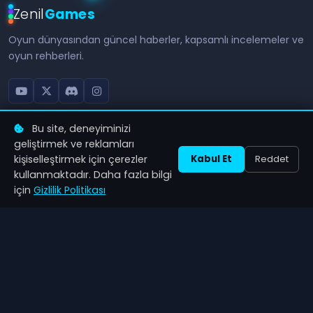
Zenil
Games
Oyun dünyasından güncel haberler, kapsamlı incelemeler ve
oyun rehberleri.
NAVIGASYON
KATEGORILER
Bu site, deneyiminizi
geliştirmek ve reklamları
Ana Sayfa
Aksiyon
kişiselleştirmek için çerezler
Kabul Et
Reddet
kullanmaktadır. Daha fazla bilgi
Haberler
RPG
için
Gizlilik Politikası
Hakkımızda
Strateji
İletişim
Spor
Bağımsız
İLETIŞIM