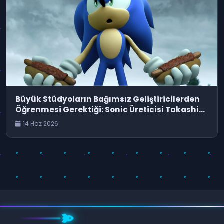
Büyük Stüdyoların Bağımsız Geliştiricilerden
Öğrenmesi Gerektiği: Sonic Üreticisi Takashi
Iizuka'nın Görüşleri
14 Haz 2026