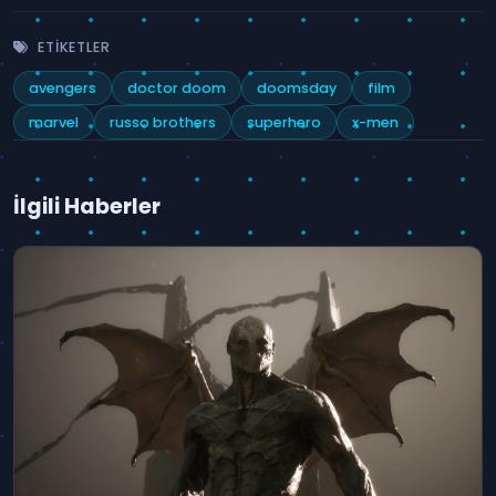
ETIKETLER
avengers
doctor doom
doomsday
film
marvel
russo brothers
superhero
x-men
İlgili Haberler