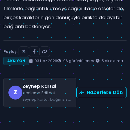
filmlerle bağlantı kurmayacağını ifade etseler de,
birçok karakterin geri dönüşüyle birlikte dolaylı bir
bağlantı bekleniyor.
Paylaş:
03 Haz 2026
96 görüntülenme
5 dk okuma
AKSIYON
Zeynep Kartal
Z
Haberlere Dön
İnceleme Editörü
Zeynep Kartal, bağımsız oyunlar ve RPG türüne odaklanan bir oyun yazarıdır.