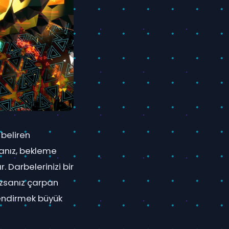
 beliren
sanız, bekleme
 Darbelerinizi bir
azsanız çarpan
rlendirmek büyük