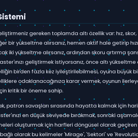
Sistemi
iştirmeniz gereken toplamda altı özellik var: hız, skor,
ğer bir yükseltme alırsanız, hemen aktif hale getirip hızı
Ancak iki yükseltme alırsanız, ardından skoru artırma şa
laster'ınızı geliştirmek istiyorsanız, önce altı yükseltm
lliğin birden fazla kez iyileştirilebilmesi, oyuna büyük bi
elliklere odaklanacağınıza karar vermek, oyunun iler
in kritik bir öneme sahip.
ak, patron savaşları sırasında hayatta kalmak için har
aster'ınızı en düşük seviyede bırakmak, sonraki aşamalar
limeleri oluşturmak için harfleri döngüsel olarak geçiren
bağlı olarak bu kelimeler 'Mirage', 'Sektori' ve 'Revoluti