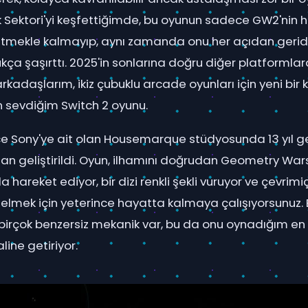
k Sektori'yi keşfettiğimde, bu oyunun sadece GW2'nin
t etmekle kalmayıp, aynı zamanda onu her açıdan geride
ça şaşırttı. 2025'in sonlarına doğru diğer platforml
rkadaşlarım, ikiz çubuklu arcade oyunları için yeni bir 
n sevdiğim Switch 2 oyunu.
ce Sony'ye ait olan Housemarque stüdyosunda 13 yıl 
an geliştirildi. Oyun, ilhamını doğrudan Geometry Wars
 hareket ediyor, bir dizi renkli şekli vuruyor ve çevrimiçi
elmek için yeterince hayatta kalmaya çalışıyorsunuz. B
n birçok benzersiz mekanik var, bu da onu oynadığım en
line getiriyor.