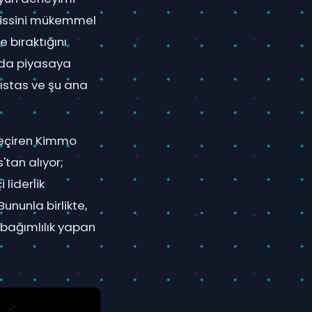
 hissini mükemmel
 bıraktığını
arda piyasaya
kıstas ve şu ana
geçiren Kimmo
'tan alıyor;
 liderlik
ununla birlikte,
 bağımlılık yapan