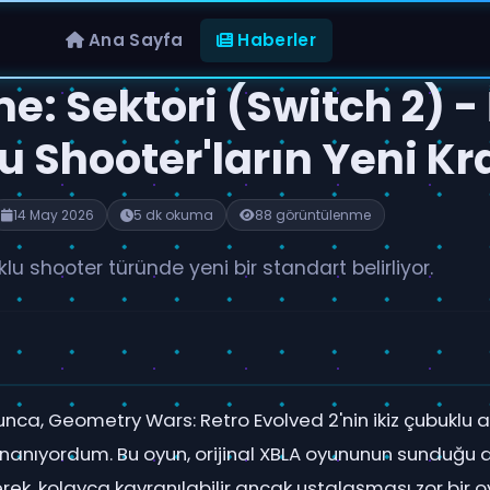
Ana Sayfa
Haberler
e: Sektori (Switch 2) - 
 Shooter'ların Yeni Kra
14 May 2026
5 dk okuma
88 görüntülenme
uklu shooter türünde yeni bir standart belirliyor.
unca, Geometry Wars: Retro Evolved 2'nin ikiz çubuklu
 inanıyordum. Bu oyun, orijinal XBLA oyununun sunduğu
ek, kolayca kavranılabilir ancak ustalaşması zor bir 