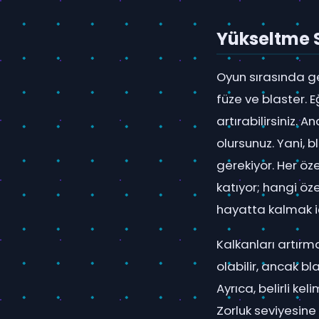
Yükseltme 
Oyun sırasında gel
füze ve blaster. E
artırabilirsiniz. 
olursunuz. Yani, b
gerekiyor. Her öze
katıyor; hangi öz
hayatta kalmak iç
Kalkanları artırm
olabilir, ancak bl
Ayrıca, belirli ke
Zorluk seviyesine 