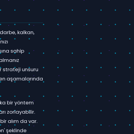
 darbe, kalkan,
nızı
nsına sahip
e almanız
r strateji unsuru
leyen aşamalarında
ika bir yöntem
ı zorlayabilir.
 bir alım da var.
on' şeklinde