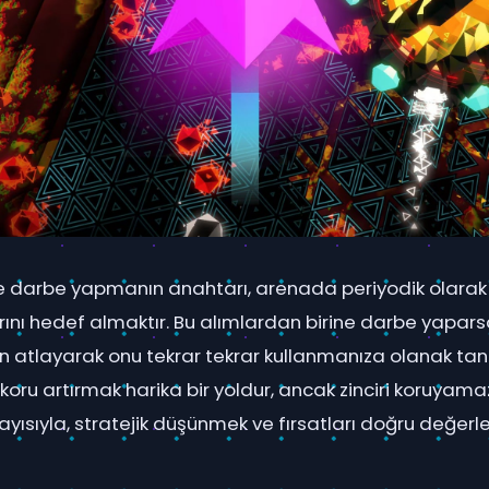
lde darbe yapmanın anahtarı, arenada periyodik olarak
ını hedef almaktır. Bu alımlardan birine darbe yapar
atlayarak onu tekrar tekrar kullanmanıza olanak tanır.
koru artırmak harika bir yoldur, ancak zinciri koruyam
Dolayısıyla, stratejik düşünmek ve fırsatları doğru değe