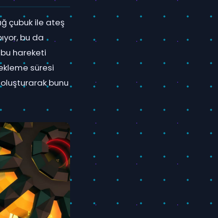
sağ çubuk ile ateş
ıyor, bu da
bu hareketi
 bekleme süresi
 oluşturarak bunu