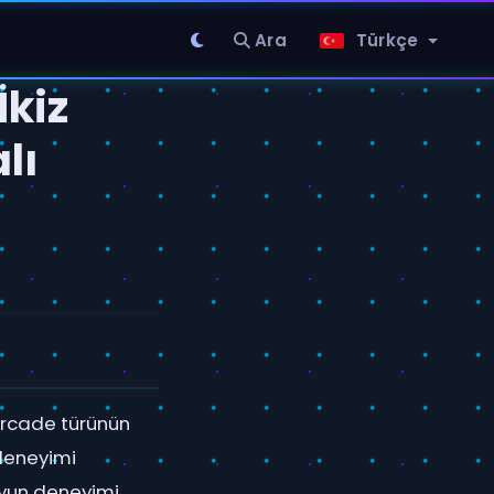
Ara
Türkçe
İkiz
lı
 arcade türünün
 deneyimi
oyun deneyimi