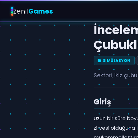
Zenil
Games
İncelem
Çubuklu
SIMÜLASYON
Sektori, ikiz çub
Giriş
Uzun bir süre boy
zirvesi olduğuna
mükemmelleştirer