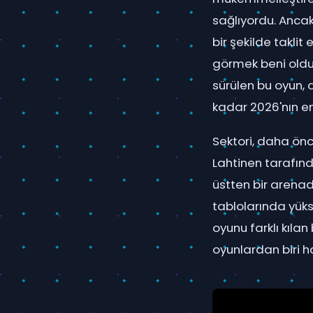
sağlıyordu. Anca
bir şekilde takli
görmek beni olduk
sürülen bu oyun, a
kadar 2026'nın e
Sektori, daha ön
Lahtinen tarafınd
üstten bir arenada
tablolarında yüks
oyunu farklı kıla
oyunlardan biri ha