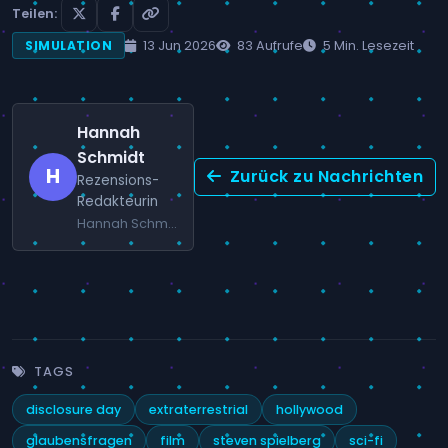
Teilen:
13 Jun 2026
83 Aufrufe
5 Min. Lesezeit
SIMULATION
Hannah
Schmidt
H
Zurück zu Nachrichten
Rezensions-
Redakteurin
Hannah Schmidt ist eine erfahrene Redakteurin mit Fokus auf Strategiespiele und Simulationen.
TAGS
disclosure day
extraterrestrial
hollywood
glaubensfragen
film
steven spielberg
sci-fi