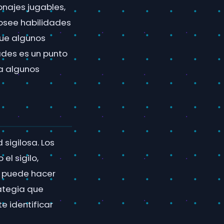
najes jugables,
posee habilidades
ue algunos
ades es un punto
a algunos
sigilosa. Los
el sigilo,
o puede hacer
rategia que
e identificar