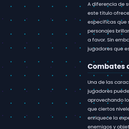
A diferencia de 
este título ofre
específicas que
personajes brilla
a favor. Sin emb
jugadores que e
Combates q
Una de las caract
jugadores pueden 
aprovechando lo
que ciertos nive
enriquece la expe
enemigos y objeto