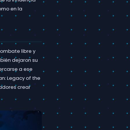
omo en la
combate libre y
mbién dejaron su
cercarse a ese
n: Legacy of the
adores crear