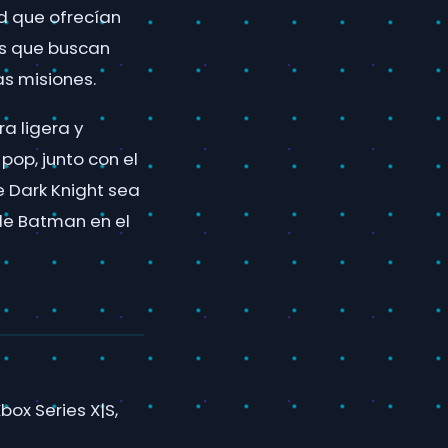
d que ofrecían
res que buscan
as misiones.
a ligera y
pop, junto con el
e Dark Knight sea
 de Batman en el
box Series X|S,