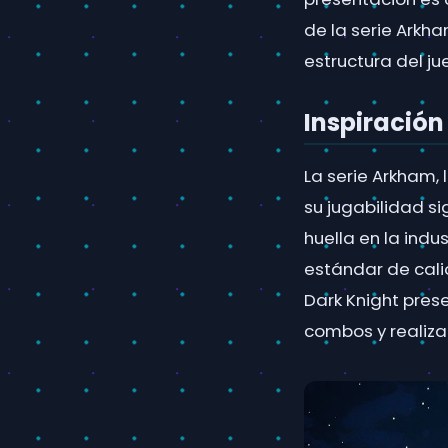
de la serie Arkh
estructura del ju
Inspiració
La serie Arkham, 
su jugabilidad s
huella en la ind
estándar de cali
Dark Knight pres
combos y realiz