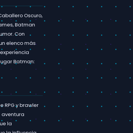
Caballero Oscuro,
 Games, Batman
humor. Con
 un elenco más
 experiencia
 jugar Batman:
e RPG y brawler
a aventura
ue la
e la influencia