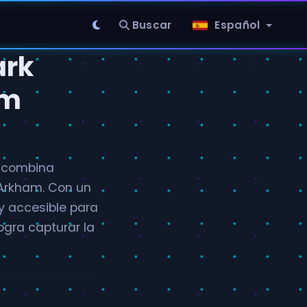
Buscar
Español
ark
am
e combina
 Arkham. Con un
 y accesible para
ogra capturar la