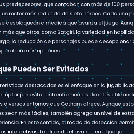
sus predecesores, que contaban con más de 100 perso
ce un roster más reducido de siete héroes. Cada uno 
 se desbloquean a medida que avanza el juego. Aunq
n más que otros, como Batgirl, la variedad en habilid
argo, la reducción de personajes puede decepcionar 
speraban más opciones.
ue Pueden Ser Evitados
erísticas destacadas es el enfoque en la jugabilidad 
optar por evitar enfrentamientos directos utilizando 
s diversos entornos que Gotham ofrece. Aunque est
les sean más fáciles, también agrega un nivel de est
riencia. En este sentido, el modo de detección permit
s interactivos, facilitando el avance en el juego.