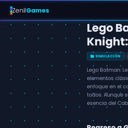
Zenil
Games
Lego B
Knight
SIMULACIÓN
Lego Batman: Le
elementos clási
enfoque en el co
todos. Aunque s
esencia del Cab
Regreso a 