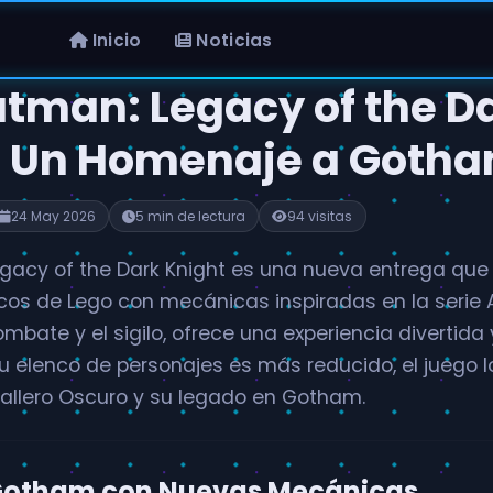
Inicio
Noticias
atman: Legacy of the D
: Un Homenaje a Goth
24 May 2026
5 min de lectura
94 visitas
gacy of the Dark Knight es una nueva entrega qu
cos de Lego con mecánicas inspiradas en la serie
mbate y el sigilo, ofrece una experiencia divertida
u elenco de personajes es más reducido, el juego l
allero Oscuro y su legado en Gotham.
Gotham con Nuevas Mecánicas