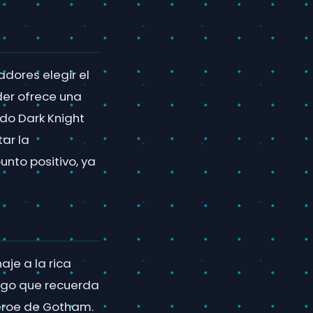
adores elegir el
der ofrece una
do Dark Knight
ar la
unto positivo, ya
je a la rica
juego que recuerda
héroe de Gotham.