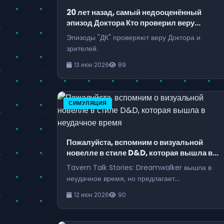
20 лет назад, самый недооценённый
эпизод Доктора Кто проверил веру
фанатов
Эпизоды "ДК" проверяют веру Доктора и
зрителей.
13 июн 2026
89
СИМУЛЯЦИЯ
Пожалуйста, вспомним о визуальной
новелле в стиле D&D, которая вышла в
неудачное время
Tavern Talk Stories: Dreamwalker вышла в
неудачное время, но предлагает
увлекательный игровой процесс и уникальные
12 июн 2026
90
функции.