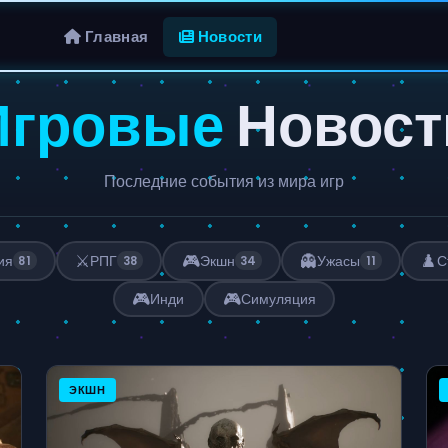
Главная
Новости
Игровые
Новост
Последние события из мира игр
⚔️
🎮
👻
♟️
ия
РПГ
Экшн
Ужасы
С
81
38
34
11
🎮
🎮
Инди
Симуляция
ЭКШН