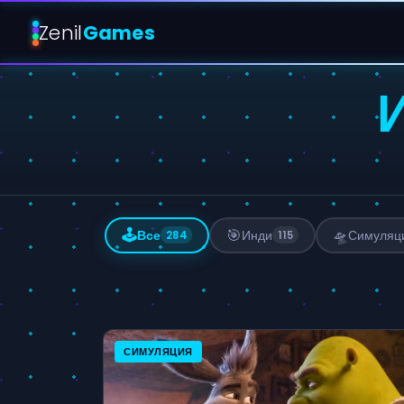
Zenil
Games
🕹️
🎯
🛸
Все
Инди
Симуляц
284
115
СИМУЛЯЦИЯ