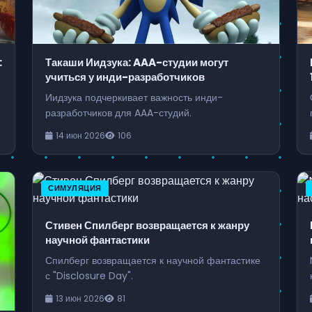
:
Такаши Иидзука: AAA-студии могут
,
учиться у инди-разработчиков
Иидзука подчеркивает важность инди-
разработчиков для AAA-студий.
14 июн 2026
106
СИМУЛЯЦИЯ
Стивен Спилберг возвращается к жанру
научной фантастики
Спилберг возвращается к научной фантастике
с "Disclosure Day".
13 июн 2026
81