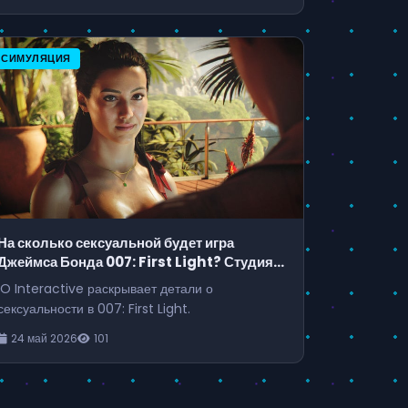
СИМУЛЯЦИЯ
На сколько сексуальной будет игра
Джеймса Бонда 007: First Light? Студия
IO Interactive утверждает, что подсказки
IO Interactive раскрывает детали о
уже есть
сексуальности в 007: First Light.
24 май 2026
101