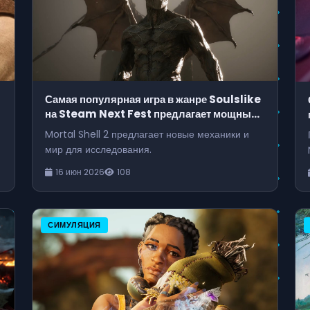
Самая популярная игра в жанре Soulslike
на Steam Next Fest предлагает мощный
аргумент для добавления дробовика в
Mortal Shell 2 предлагает новые механики и
Dark Souls
мир для исследования.
16 июн 2026
108
СИМУЛЯЦИЯ