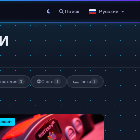
Поиск
Русский
и
⚽
🏎️
тратегия
Спорт
Гонки
3
1
1
ЭКШН