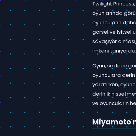
Twilight Princess
oyunlarında görül
oyuncuların daha
görsel ve işitsel 
savaşıyor olması,
imkanı tanıyordu.
Oyun, sadece gör
oyunculara derin 
yaratırken, oyun
derinlik hissetmes
ve oyuncuların he
Miyamoto'n