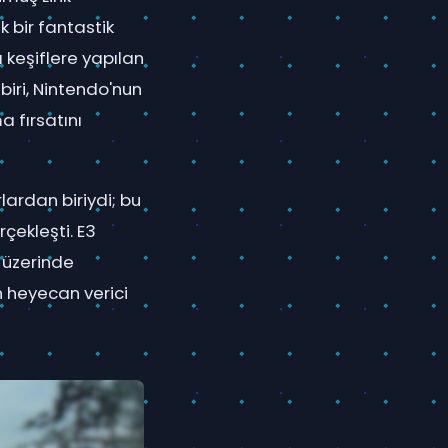
 bir fantastik
 keşiflere yapılan
biri, Nintendo'nun
a fırsatını
rlardan biriydi; bu
çekleşti. E3
n üzerinde
n heyecan verici