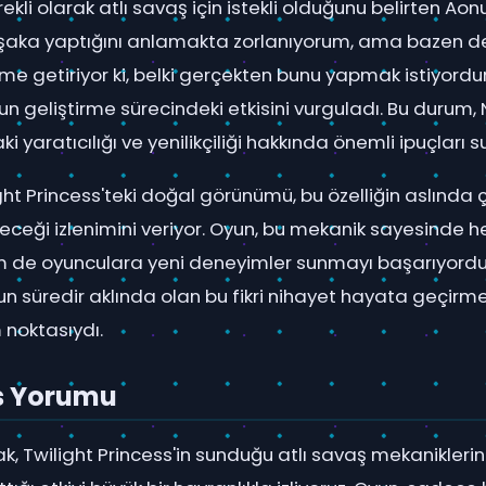
kli olarak atlı savaş için istekli olduğunu belirten Ao
şaka yaptığını anlamakta zorlanıyorum, ama bazen d
 getiriyor ki, belki gerçekten bunu yapmak istiyordur
 geliştirme sürecindeki etkisini vurguladı. Bu durum,
 yaratıcılığı ve yenilikçiliği hakkında önemli ipuçları s
ight Princess'teki doğal görünümü, bu özelliğin aslınd
eceği izlenimini veriyor. Oyun, bu mekanik sayesinde he
 de oyunculara yeni deneyimler sunmayı başarıyordu
n süredir aklında olan bu fikri nihayet hayata geçirm
 noktasıydı.
s Yorumu
, Twilight Princess'in sunduğu atlı savaş mekaniklerin