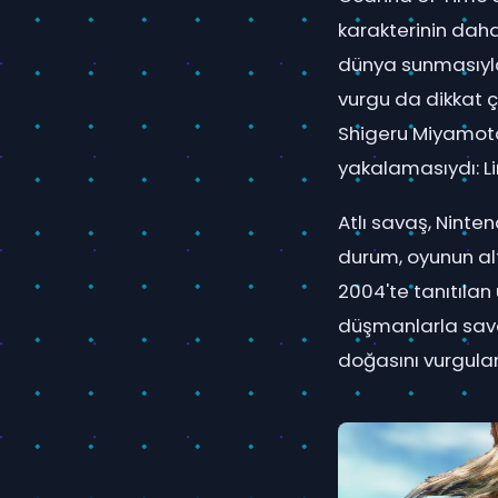
karakterinin daha
dünya sunmasıyla 
vurgu da dikkat ç
Shigeru Miyamoto'
yakalamasıydı: L
Atlı savaş, Nintend
durum, oyunun al
2004'te tanıtılan 
düşmanlarla savaş
doğasını vurgulam