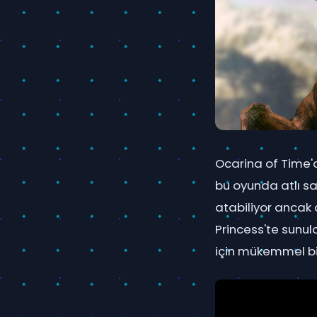
Ocarina of Time'd
bu oyunda atlı sa
atabiliyor ancak
Princess'te sunul
için mükemmel bi