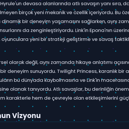
, Hyrule'un devasa alanlarında atlı savaşın yanı sıra, 
meyen birçok yeni mekanik ve özellik içeriyordu. Bu özel
 dinamik bir deneyim yaşamasını sağlarken, aynı z
unsurlarını da zenginleştiriyordu. Link'in Epona'nın üze
 oyunculara yeni bir strateji geliştirme ve savaş taktik
sel olarak değil, aynı zamanda hikaye anlatımı açısı
bir deneyim sunuyordu. Twilight Princess, karanlık bir
cuların bu dünyada kaybolmasına ve Link'in macerası
ine olanak tanıyordu. Atlı savaşlar, bu derinliğin öneml
m karakterle hem de çevreyle olan etkileşimlerini güçl
un Vizyonu