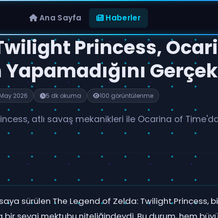
Ana Sayfa
Haberler
Twilight Princess, Ocar
n Yapamadığını Gerçekl
 May 2026
5 dk okuma
100 görüntülenme
rincess, atlı savaş mekanikleri ile Ocarina of Time'dak
saya sürülen The Legend of Zelda: Twilight Princess, b
a bir sevgi mektubu niteliğindeydi. Bu durum, hem büy