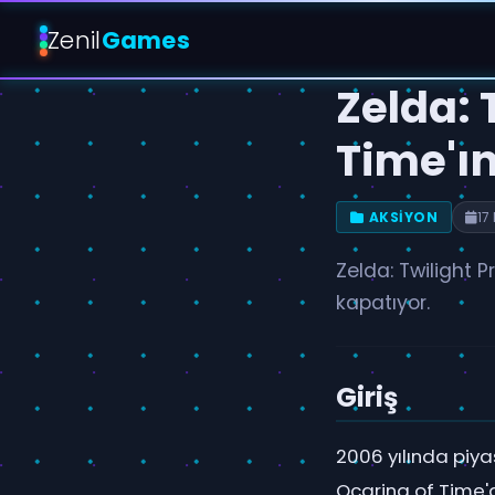
Zenil
Games
Zelda: 
Time'ı
AKSIYON
17
Zelda: Twilight P
kapatıyor.
Giriş
2006 yılında piya
Ocarina of Time'