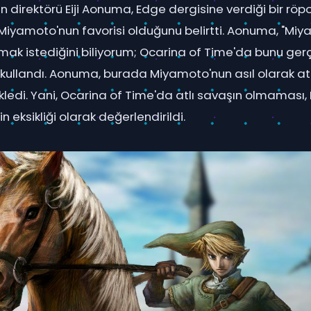
in direktörü Eiji Aonuma, Edge dergisine verdiği bir röpo
 Miyamoto'nun favorisi olduğunu belirtti. Aonuma, "Mi
k istediğini biliyorum; Ocarina of Time'da bunu ger
 kullandı. Aonuma, burada Miyamoto'nun asıl olarak at
kledi. Yani, Ocarina of Time'da atlı savaşın olmaması
ğin eksikliği olarak değerlendirildi.