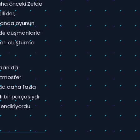
daha önceki Zelda
likler,
amanda oyunun
rinde düşmanlarla
leri oluşturma
ndan da
 atmosfer
nda daha fazla
i bir parçasıydı
endiriyordu.