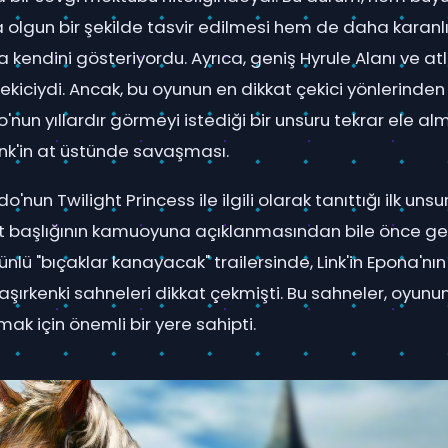
 olgun bir şekilde tasvir edilmesi hem de daha karanlık
kendini gösteriyordu. Ayrıca, geniş Hyrule Alanı ve atlı
ekiciydi. Ancak, bu oyunun en dikkat çekici yönlerinden 
nun yıllardır görmeyi istediği bir unsuru tekrar ele alm
ink'in at üstünde savaşması.
o'nun Twilight Princess ile ilgili olarak tanıttığı ilk unsu
t başlığının kamuoyuna açıklanmasından bile önce ger
ünlü "bıçaklar kanayacak" trailersinde, Link'in Epona'nı
ırkenki sahneleri dikkat çekmişti. Bu sahneler, oyunu
ak için önemli bir yere sahipti.