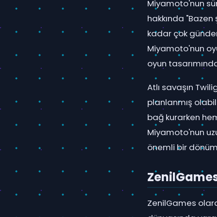
Miyamoto'nun süre
hakkında "Bazen 
kadar çok gündeme
Miyamoto'nun oyun
oyun tasarımındaki
Atlı savaşın Twil
planlanmış olabil
bağ kurarken hem
Miyamoto'nun uzu
önemli bir dönüm
ZenilGame
ZenilGames olarak