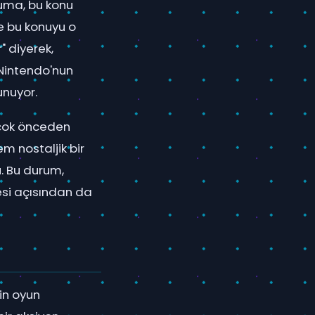
numa, bu konu
e bu konuyu o
" diyerek,
 Nintendo'nun
unuyor.
a çok önceden
m nostaljik bir
. Bu durum,
esi açısından da
in oyun