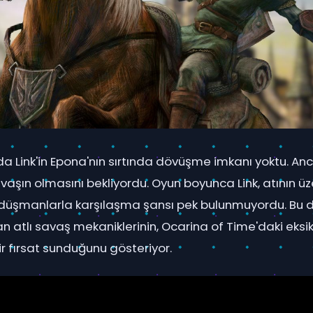
a Link'in Epona'nın sırtında dövüşme imkanı yoktu. Anc
vaşın olmasını bekliyordu. Oyun boyunca Link, atının üz
 düşmanlarla karşılaşma şansı pek bulunmuyordu. Bu d
an atlı savaş mekaniklerinin, Ocarina of Time'daki eksi
r fırsat sunduğunu gösteriyor.