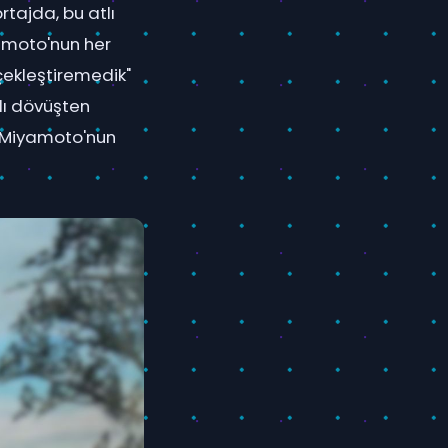
rtajda, bu atlı
yamoto'nun her
çekleştiremedik"
lı dövüşten
, Miyamoto'nun