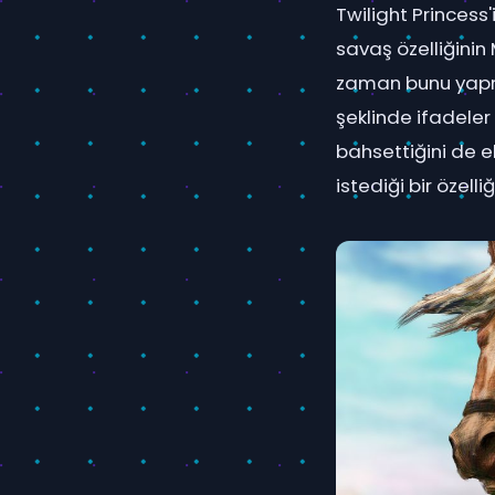
Twilight Princess'
savaş özelliğinin
zaman bunu yapma
şeklinde ifadeler
bahsettiğini de e
istediği bir özelli