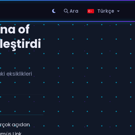
Ara
Türkçe
ina of
eştirdi
i eksiklikleri
irçok açıdan
ümüş Link