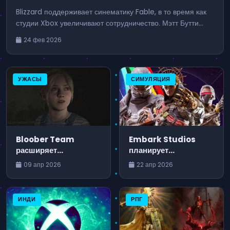
Blizzard поддерживает синематику Fable, в то время как
студии Xbox увеличивают сотрудничество. Мэтт Бутти
способствует взаимодействию между студиями с
24 фев 2026
различными культурами.
УЖАСЫ
СИМУЛЯЦИЯ
Bloober Team
Embark Studios
расширяет
планирует
руководство в связи с
переработать систему
09 апр 2026
22 апр 2026
ремейком Silent Hill 2
навыков в Arc
Raiders
ИНДИ
РПГ