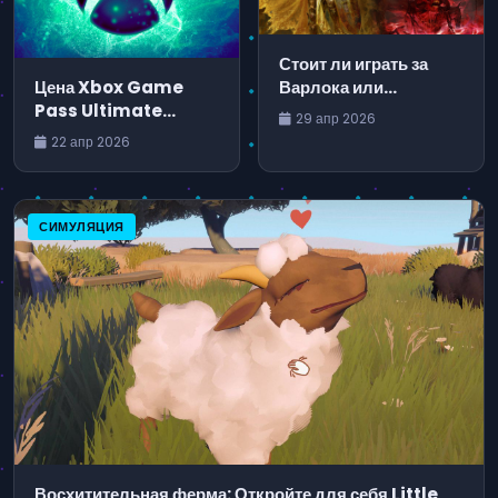
Стоит ли играть за
Варлока или
Цена Xbox Game
Паладина в Diablo 4:
Pass Ultimate
29 апр 2026
Лорд Ненависти?
слишком высока для
22 апр 2026
многих поклонников
СИМУЛЯЦИЯ
Восхитительная ферма: Откройте для себя Little