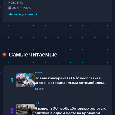
Raiders.
30 апр 2026
Читать далее
Самые читаемые
ЭКШН
Новый конкурент GTA 6: бесплатная
1
игра с настраиваемыми автомобилями
и системой розыска
159
РПГ
Я нашел 200 необработанных золотых
2
слитков в одном месте на Кровавой