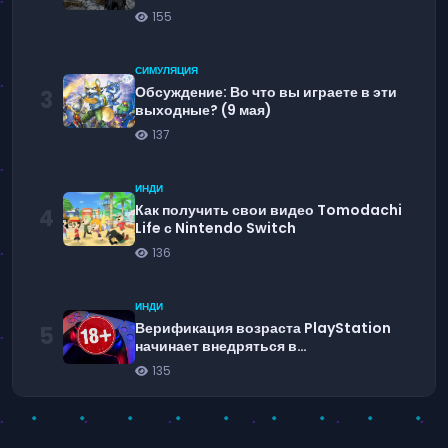
пустыне, что составляет 1500 серебра
155
всего за десять минут усилий
СИМУЛЯЦИЯ
Обсуждение: Во что вы играете в эти
3
выходные? (9 мая)
137
ИНДИ
Как получить свои видео Tomodachi
4
Life с Nintendo Switch
136
ИНДИ
Верификация возраста PlayStation
5
начинает внедряться в
Великобритании и Ирландии
135