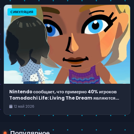
СИМУЛЯЦИЯ
Nintendo сообщает, что примерно 40% игроков
Tomodachi Life: Living The Dream являются
владельцами Switch 2
12 май 2026
Популярное