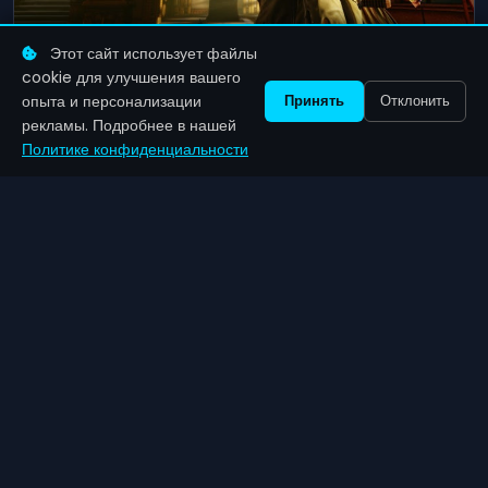
Этот сайт использует файлы
Глава Take-Two Страус Зельник выражает
cookie для улучшения вашего
"глубокое разочарование" из-за отсутствия новой
опыта и персонализации
Принять
Отклонить
BioShock
07 май 2026
рекламы. Подробнее в нашей
Политике конфиденциальности
Zenil
Games
Актуальные игровые новости, обзоры и гайды.