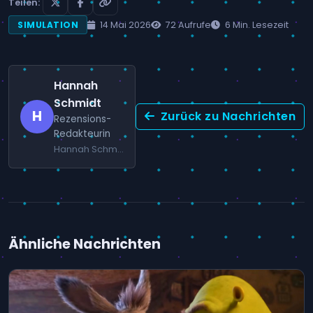
Teilen:
14 Mai 2026
72 Aufrufe
6 Min. Lesezeit
SIMULATION
Hannah
Schmidt
H
Zurück zu Nachrichten
Rezensions-
Redakteurin
Hannah Schmidt ist eine erfahrene Redakteurin mit Fokus auf Strategiespiele und Simulationen.
Ähnliche Nachrichten