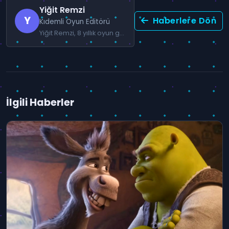
Yiğit Remzi
Y
Haberlere Dön
Kıdemli Oyun Editörü
Yiğit Remzi, 8 yıllık oyun gazeteciliği deneyimiyle AAA yapımlar ve Türkiye oyun sektörünü yakından takip etmektedir.
İlgili Haberler