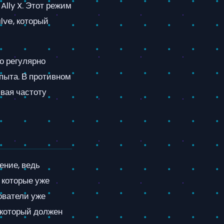
Ally X. Этот режим
lve, который
о регулярно
пыта. В противном
вая частоту
ение, ведь
 которые уже
ователи уже
 который должен