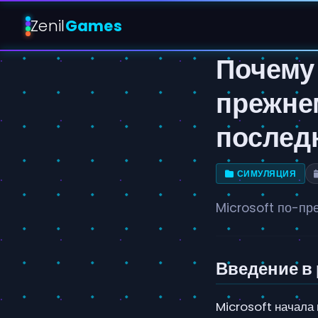
Zenil
Games
Почему
прежне
послед
СИМУЛЯЦИЯ
Microsoft по-пр
Введение в
Microsoft начала