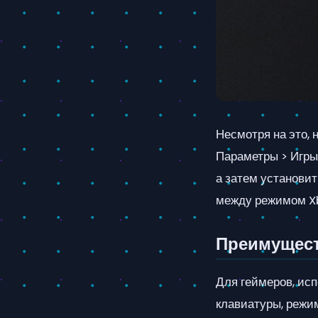
Несмотря на это, 
Параметры > Игры 
а затем установит
между режимом Xb
Преимущест
Для геймеров, ис
клавиатуры, режи