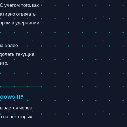
 учетом того, как
ативно отвечать
ором в удержании
ию более
одолеть текущие
игр.
dows 11?
тывается через
н на некоторых