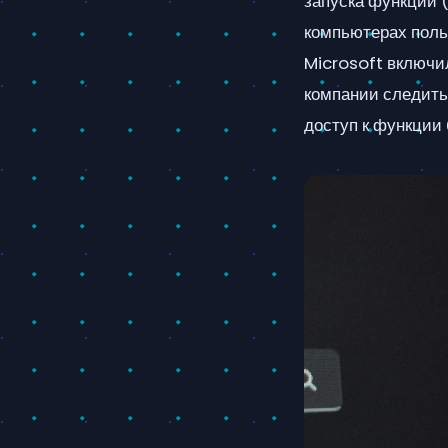
запуска функции (
компьютерах польз
Microsoft включи
компании следить
доступ к функции