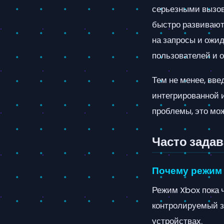
серьезными вызова
быстро развиваютс
на запросы и ожи
пользователей и 
Тем не менее, вв
интегрированной 
проблемы, это мо
Часто зада
Почему режим 
Режим Xbox пока 
контролируемый за
устройствах.