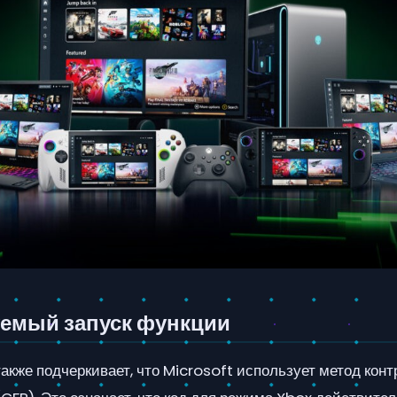
емый запуск функции
акже подчеркивает, что Microsoft использует метод кон