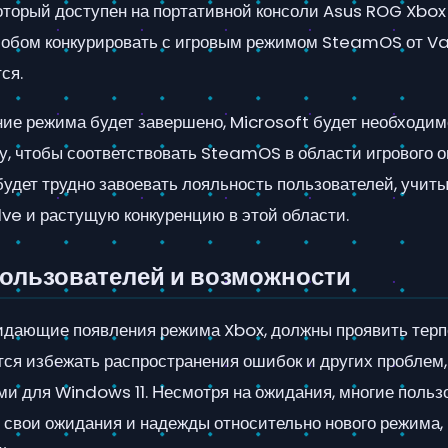
оторый доступен на портативной консоли Asus ROG Xbox 
собом конкурировать с игровым режимом SteamOS от Va
ся.
ние режима будет завершено, Microsoft будет необходим
у, чтобы соответствовать SteamOS в области игрового о
удет трудно завоевать лояльность пользователей, учиты
lve и растущую конкуренцию в этой области.
ользователей и возможности
идающие появления режима Xbox, должны проявить терп
тся избежать распространения ошибок и других проблем,
ми для Windows 11. Несмотря на ожидания, многие польз
 свои ожидания и надежды относительно нового режима,