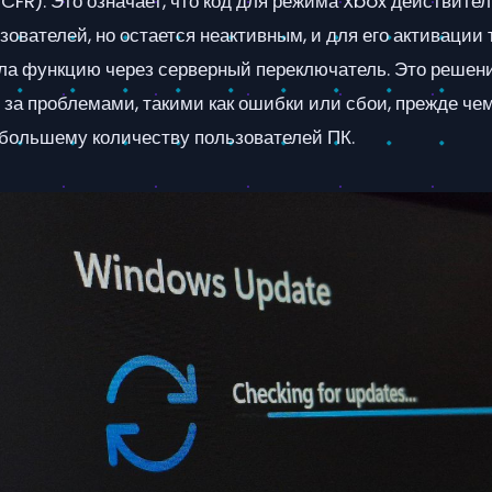
CFR). Это означает, что код для режима Xbox действите
ователей, но остается неактивным, и для его активации 
ла функцию через серверный переключатель. Это решен
 за проблемами, такими как ошибки или сбои, прежде че
 большему количеству пользователей ПК.