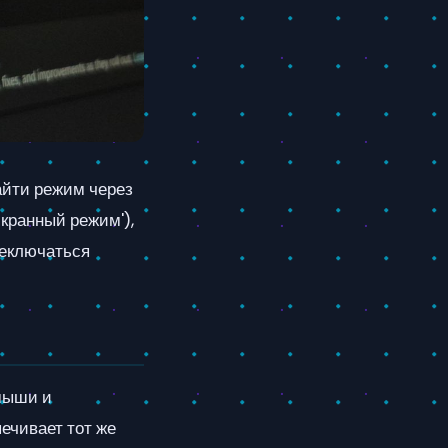
айти режим через
кранный режим'),
реключаться
мыши и
ечивает тот же