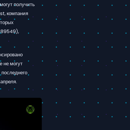
 могут получить
st, компания
оторых
089549),
онсировано
е не могут
и последнего
апреля.