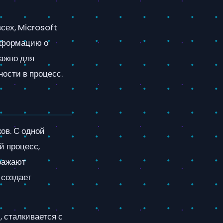
всех, Microsoft
нформацию о
важно для
ости в процесс.
ов. С одной
й процесс,
ыражают
 создает
, сталкивается с