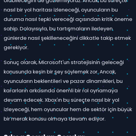
olabileceğini de gözlemliyoruz. Ancak, bu süreçte
nasıl bir yol haritası izleneceği, oyuncuların bu
duruma nasıl tepki vereceği açısından kritik öneme
sahip. Dolayısıyla, bu tartışmaların ilerleyen
günlerde nasıl şekilleneceğini dikkatle takip etmek
gerekiyor.
Sonuç olarak, Microsoft'un stratejisinin geleceği
konusunda kesin bir şey söylemek zor. Ancak,
oyuncuların beklentileri ve pazar dinamikleri, bu
kararların arkasında önemli bir rol oynamaya
devam edecek. Xbox'ın bu süreçte nasıl bir yol
izleyeceği, hem oyuncular hem de sektör için büyük
bir merak konusu olmaya devam ediyor.