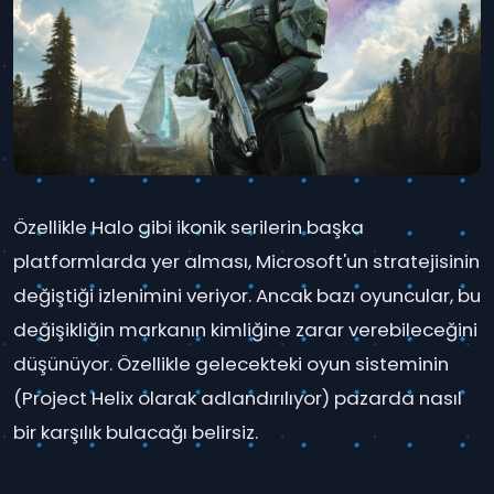
Özellikle Halo gibi ikonik serilerin başka
platformlarda yer alması, Microsoft'un stratejisinin
değiştiği izlenimini veriyor. Ancak bazı oyuncular, bu
değişikliğin markanın kimliğine zarar verebileceğini
düşünüyor. Özellikle gelecekteki oyun sisteminin
(Project Helix olarak adlandırılıyor) pazarda nasıl
bir karşılık bulacağı belirsiz.