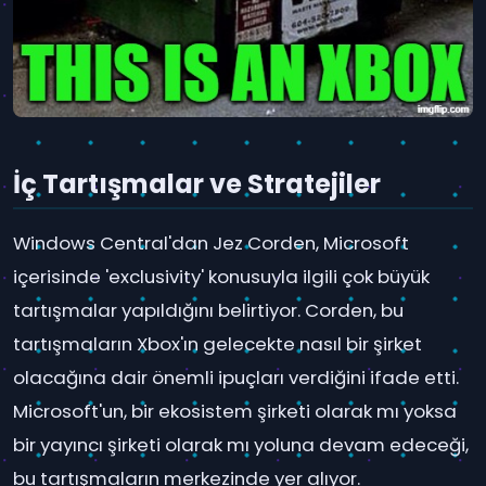
İç Tartışmalar ve Stratejiler
Windows Central'dan Jez Corden, Microsoft
içerisinde 'exclusivity' konusuyla ilgili çok büyük
tartışmalar yapıldığını belirtiyor. Corden, bu
tartışmaların Xbox'ın gelecekte nasıl bir şirket
olacağına dair önemli ipuçları verdiğini ifade etti.
Microsoft'un, bir ekosistem şirketi olarak mı yoksa
bir yayıncı şirketi olarak mı yoluna devam edeceği,
bu tartışmaların merkezinde yer alıyor.