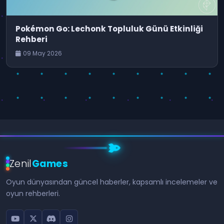
Pokémon Go: Lechonk Topluluk Günü Etkinliği
Rehberi
09 May 2026
Zenil
Games
Oyun dünyasından güncel haberler, kapsamlı incelemeler ve
oyun rehberleri.