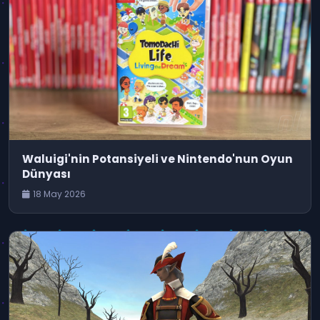
Waluigi'nin Potansiyeli ve Nintendo'nun Oyun
Dünyası
18 May 2026