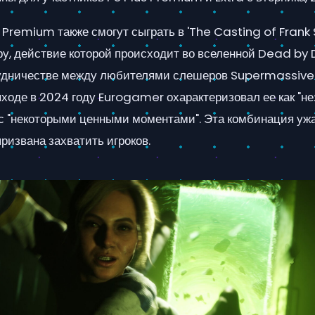
 Premium также смогут сыграть в 'The Casting of Frank 
у, действие которой происходит во вселенной Dead by D
рудничестве между любителями слешеров Supermassiv
ыходе в 2024 году Eurogamer охарактеризовал ее как "н
 с "некоторыми ценными моментами". Эта комбинация уж
ризвана захватить игроков.