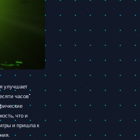
ая улучшает
есяти часов"
афические
ость, что и
игры и пришла к
ния.