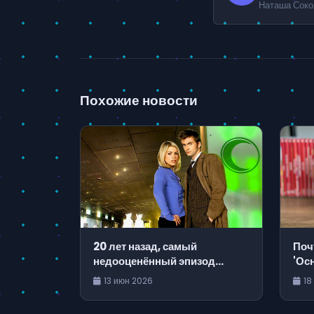
Наташа Соко
Похожие новости
Поч
20 лет назад, самый
'Ос
недооценённый эпизод
Изв
Доктора Кто проверил веру
18
13 июн 2026
Вал
фанатов
Nin