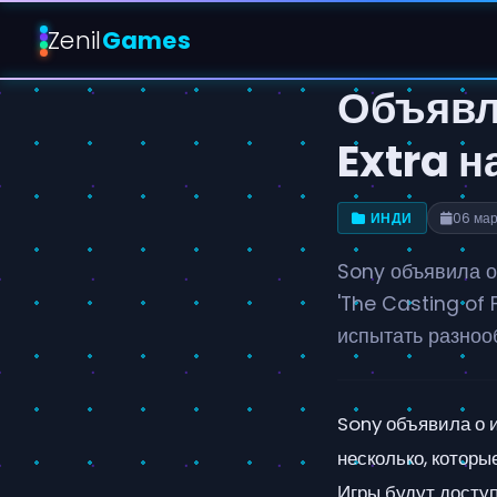
Zenil
Games
Объявл
Extra н
ИНДИ
06 ма
Sony объявила о
'The Casting of 
испытать разноо
Sony объявила о и
несколько, которы
Игры будут доступ