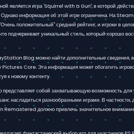
ой является игра 'Squirrel with a Gun', в которой дейст
 Однако информация об этой игре ограничена. На Steam 
Очень положительный" средний рейтинг, и игроки в цело
что подчеркивает уникальный стиль, который хорошо во
layStation Blog можно найти дополнительные сведения, 
 Pictures Core. Эта информация может обогатить игров
уп к новому контенту.
р представляет собой захватывающую возможность для 
 шанс насладиться разнообразными играми. В частности,
n Remastered должно привлечь значительное внимание
редлагает фантастический выбор игр для участников PS