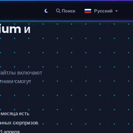
Поиск
Русский
ium и
 тайтлы включают
тники смогут
о месяца есть
анных сюрпризов.
1 апреля.