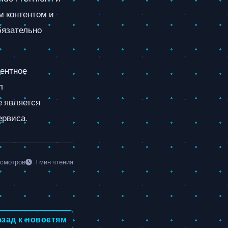
м контентом и
бязательно
рентное
л
е является
ервиса.
осмотров
1 мин чтения
зад к новостям