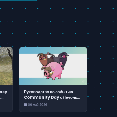
tasy
Руководство по событию
а
Community Day с Лечонком
ска
в Pokémon Go
09 май 2026