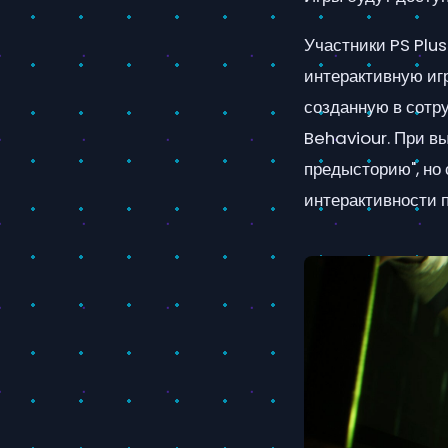
Участники PS Plus
интерактивную игр
созданную в сот
Behaviour. При в
предысторию", но
интерактивности п