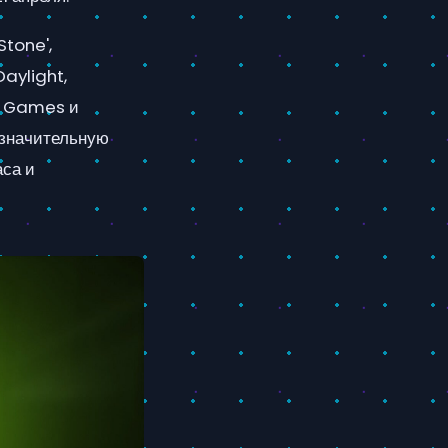
Stone',
aylight,
e Games и
езначительную
аса и