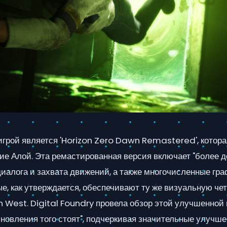
игрой является 'Horizon Zero Dawn Remastered', котор
ие Алой. Эта ремастированная версия включает "более д
диалога и захвата движений, а также многочисленные гр
е, как утверждается, обеспечивают ту же визуальную четк
 West. Digital Foundry провела обзор этой улучшенной 
обновления того стоят", подчеркивая значительные улучше