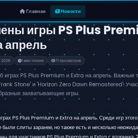
Главная
Новости
ены игры PS Plus Prem
а апрель
р 2026
1 мин чтения
71 просмотров
б играх PS Plus Premium и Extra на апрель. Важные
Frank Stone' и 'Horizon Zero Dawn Remastered'. Учас
бразные захватывающие игры.
грах PS Plus Premium и Extra на апрель. Среди игр этог
е были слиты заранее, но также есть и несколько неожид
ны для участников PS Plus Premium и Extra с вторника, 2