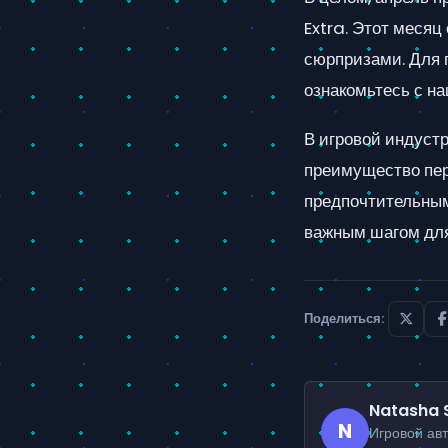
Extra. Этот меся
сюрпризами. Для 
ознакомьтесь с на
В игровой индуст
преимущество пер
предпочтительным
важным шагом для
Поделиться:
Natasha 
N
Игровой ав