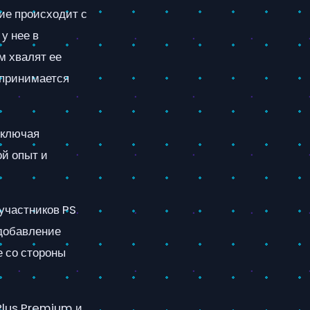
вие происходит с
у нее в
м хвалят ее
спринимается
включая
ой опыт и
участников PS
 добавление
 со стороны
 Plus Premium и